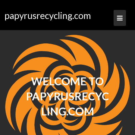
Ga
naar
papyrusrecycling.com
de
inhoud
WELCOME TO
PAPYRUSRECYC
LING.COM